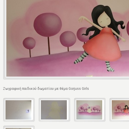
Ζωγραφική παιδικού δωματίου με θέμα Gorjuss Girls