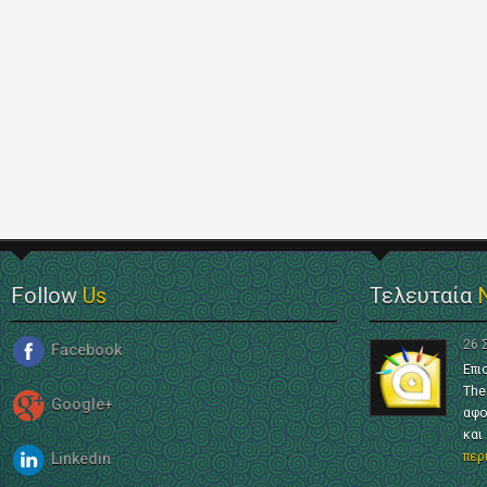
Follow
Us
Τελευταία
26 
Facebook
Επι
The
Google+
αφο
και
περ
Linkedin