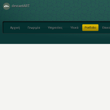
deviantART
Αρχική
Γνωριμία
Υπηρεσίες
Υλικά
Portfolio
Επικο